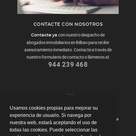
CONTACTE CON NOSOTROS
con nuestro despacho de
Contacte ya
abogados inmobiliarios en Bilbao para recibir
asesoramiento inmediato. Contacte a través de
nuestro formulario de contacto o llámenos al:
944 239 468
Usamos cookies propias para mejorar su
"Me ayudaron a redactar mi contrato de
experiencia de usuario. Si navega por
arrendamiento y resolvieron todas mis dudas durante
nuestra web, estará aceptando el uso de
el proceso."
por
Fernando
valoración
10
/
10
todas las cookies. Puede seleccionar las
Enviar opinión