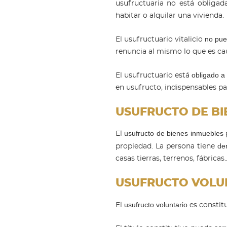
usufructuaria no está obligad
habitar o alquilar una vivienda.
no pue
El usufructuario vitalicio
renuncia al mismo lo que es cau
obligado a
El usufructuario está
en usufructo, indispensables par
USUFRUCTO DE BI
usufructo de bienes inmuebles
El
p
de
propiedad. La persona tiene
casas tierras, terrenos, fábricas
USUFRUCTO VOLU
usufructo voluntario
El
es constit