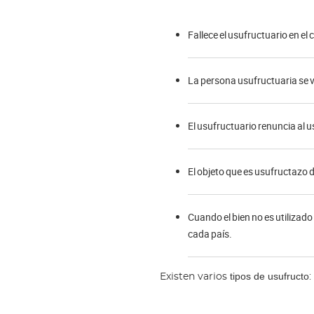
Fallece el usufructuario en el 
La persona usufructuaria se v
El usufructuario renuncia al u
El objeto que es usufructazo d
Cuando el bien no es utilizado
cada país.
tipos de usufructo
Existen varios
: