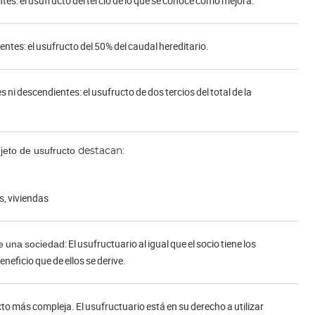
ntes: el usufructo del tercio de lo que se conoce como mejora.
ientes: el usufructo del 50% del caudal hereditario.
ni descendientes: el usufructo de dos tercios del total de la
eto de usufructo
destacan:
es, viviendas
: El usufructuario al igual que el socio tiene los
de una sociedad
neficio que de ellos se derive.
cto más compleja. El usufructuario está en su derecho a utilizar