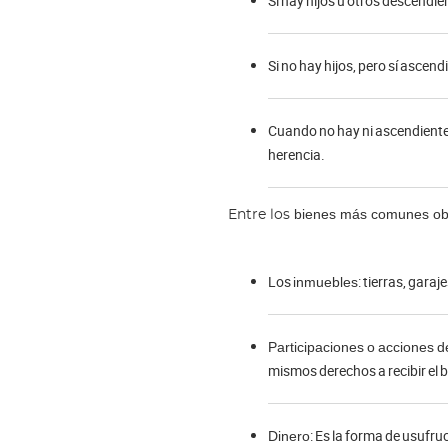
Si hay hijos u otros descendie
Si no hay hijos, pero sí ascend
Cuando no hay ni ascendientes 
herencia.
bienes más comunes obj
Entre los
Los
: tierras, garaj
inmuebles
Participaciones o acciones 
mismos derechos a recibir el be
: Es la forma de usufru
Dinero