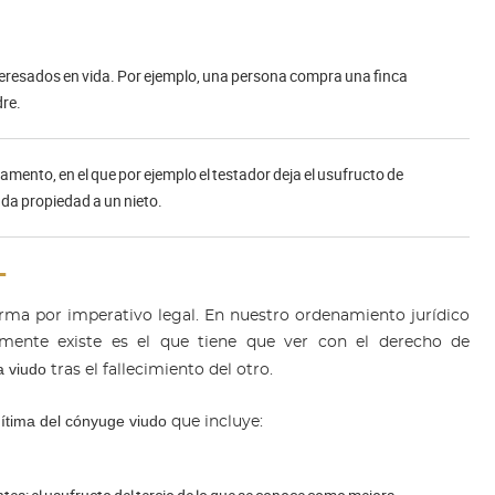
nteresados en vida. Por ejemplo, una persona compra una finca
dre.
stamento, en el que por ejemplo el testador deja el usufructo de
uda propiedad a un nieto.
L
orma por imperativo legal. En nuestro ordenamiento jurídico
lmente existe es el que tiene que ver con el derecho de
 viudo
tras el fallecimiento del otro.
gítima del cónyuge viudo
que incluye: