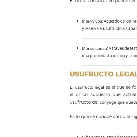
El título constitutivo puede ser:
: Acuerdo de los i
Inter-vivos
y reserva el usufructo a su pa
: A través de te
Mortis-causa
una propiedad a un hijo y la n
USUFRUCTO LEGA
usufructo legal
El
es el que se f
el único supuesto que actua
cónyuge que queda
usufructo del
le
Es lo que se conoce como la