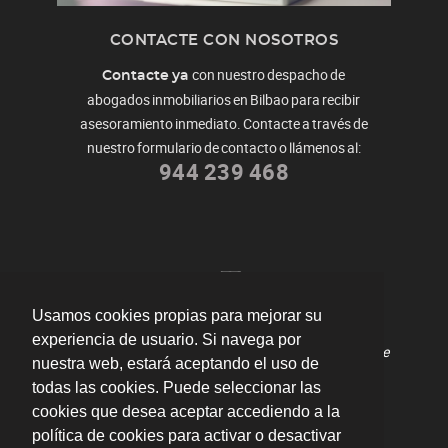
CONTACTE CON NOSOTROS
con nuestro despacho de
Contacte ya
abogados inmobiliarios en Bilbao para recibir
asesoramiento inmediato. Contacte a través de
nuestro formulario de contacto o llámenos al:
944 239 468
Usamos cookies propias para mejorar su
"Me ayudaron a redactar mi contrato de
experiencia de usuario. Si navega por
arrendamiento y resolvieron todas mis dudas durante
nuestra web, estará aceptando el uso de
el proceso."
por
Fernando
valoración
10
/
10
todas las cookies. Puede seleccionar las
Enviar opinión
cookies que desea aceptar accediendo a la
política de cookies para activar o desactivar